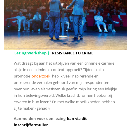
Lezing/workshop |
RESISTANCE TO CRIME
Wat draagt bij aan het uitblijven van een criminele carrière
als je in een criminele context opgroeit? Tijdens mijn
promotie
onderzoek
heb ik veel inspirerende en
ontroerende verhalen gehoord van mijn respondenten
over hun leven als ‘resister’. Ik geef in mijn lezing een inkijkje
in hun belevingswereld. Welke krachtbronnen hebben zij
ervaren in hun leven? En met welke moeilijkheden hebben
zij te maken (gehad)?
Aanmelden voor een lezing
kan via dit
inschrijfformulier