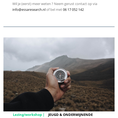
Wil je (eerst) meer weten ? Neem gerust contact op via
info@essaresearch.nl
of bel met
06 17 052 142
Lezing/workshop |
JEUGD & ONDERMIJNENDE