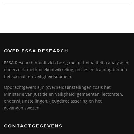
OVER ESSA RESEARCH
ESSA Research houdt zich bezig met (criminaliteits) analyse en
onderzoek, methodiekontwikkeling, advies en training binnen
het sociaal- en veiligheidsdomein.
Opdrachtgevers zijn (overheids)instellingen zoals het
Ministerie van Justitie en Veiligheid, gemeenten, lectoraten,
onderwijsinstellingen, (jeugd)reclassering en het
gevangeniswezen.
CONTACTGEGEVENS