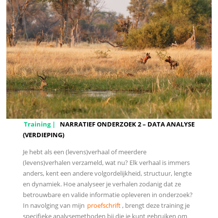
Training |
NARRATIEF ONDERZOEK 2 – DATA ANALYSE
(VERDIEPING)
Je hebt als een (levens)verhaal of meerdere
(levens)verhalen verzameld, wat nu? Elk verhaal is immers
anders, kent een andere volgordelijkheid, structuur, lengte
en dynamiek. Hoe analyseer je verhalen zodanig dat ze
betrouwbare en valide informatie opleveren in onderzoek?
In navolging van mijn
proefschrift
, brengt deze training je
specifieke analysemethoden bij die je kunt gebruiken om