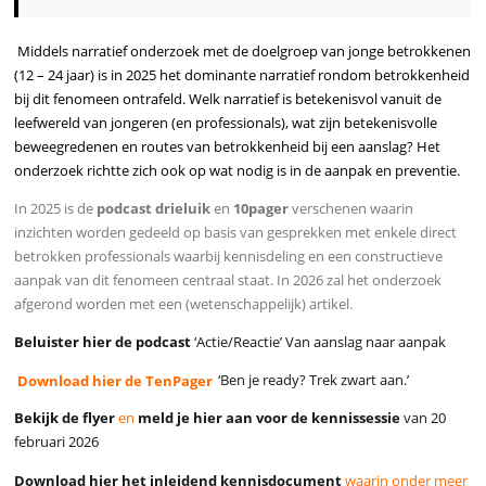
Middels narratief onderzoek met de doelgroep van jonge betrokkenen
(12 – 24 jaar) is in 2025 het dominante narratief rondom betrokkenheid
bij dit fenomeen ontrafeld. Welk narratief is betekenisvol vanuit de
leefwereld van jongeren (en professionals), wat zijn betekenisvolle
beweegredenen en routes van betrokkenheid bij een aanslag? Het
onderzoek richtte zich ook op wat nodig is in de aanpak en preventie.
In 2025 is de
podcast drieluik
en
10pager
verschenen waarin
inzichten worden gedeeld op basis van gesprekken met enkele direct
betrokken professionals waarbij kennisdeling en een constructieve
aanpak van dit fenomeen centraal staat. In 2026 zal het onderzoek
afgerond worden met een (wetenschappelijk) artikel.
Beluister hier de podcast
‘Actie/Reactie’ Van aanslag naar aanpak
Download hier de TenPager
‘Ben je ready? Trek zwart aan.’
Bekijk de flyer
en
meld je hier aan voor de kennissessie
van 20
februari 2026
Download hier het inleidend kennisdocument
waarin onder meer