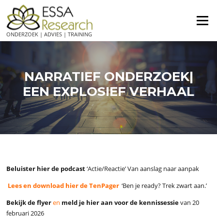
Ga
naar
Menu
de
ONDERZOEK | ADVIES | TRAINING
inhoud
NARRATIEF ONDERZOEK|
EEN EXPLOSIEF VERHAAL
Beluister hier de podcast
‘Actie/Reactie’ Van aanslag naar aanpak
Lees en download hier de TenPager
‘Ben je ready? Trek zwart aan.’
Bekijk de flyer
en
meld je hier aan voor de kennissessie
van 20
februari 2026