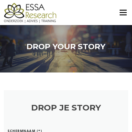
Ga
naar
Menu
de
ONDERZOEK | ADVIES | TRAINING
inhoud
DROP YOUR STORY
DROP JE STORY
SCHERMNAAM (*)