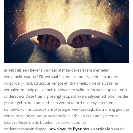
Je hebt als een (levens)verhaal of meerdere (levens)verhalen
verzameld, wat nu? Elk verhaal is immers anders, kent een andere
volgordelijkheid, structuur, lengte en dynamiek. Hoe analyseer je
verhalen zodanig dat ze betrouwbare en valide informatie opleveren in
onderzoek? Deze training brengt je specifieke analysemethoden bij die
je kunt gebruiken om verhalen verantwoord te analyseren ten
behoeve van onderzoek en/of je eigen werkpraktijk. De training geeft je
een verdieping op hoe je verzamelde verhalen kunt analyseren en
biedt reflectie op de betekenis daarvan voor je
onderzoeksbevindingen.
Download de
flyer
hier.
Leerdoelen
Na de