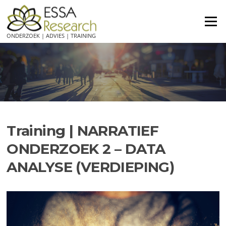
Ga
naar
Menu
de
ONDERZOEK | ADVIES | TRAINING
inhoud
Training | NARRATIEF
ONDERZOEK 2 – DATA
ANALYSE (VERDIEPING)