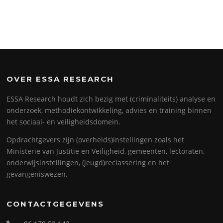
Details
OVER ESSA RESEARCH
ESSA Research houdt zich bezig met (criminaliteits) analyse en
onderzoek, methodiekontwikkeling, advies en training binnen
het sociaal- en veiligheidsdomein.
Opdrachtgevers zijn (overheids)instellingen zoals het
Ministerie van Justitie en Veiligheid, gemeenten, lectoraten,
onderwijsinstellingen, (jeugd)reclassering en het
gevangeniswezen.
CONTACTGEGEVENS