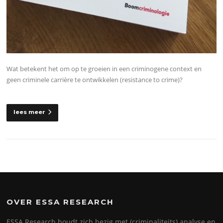
Wat betekent het om op te groeien in een criminogene context en
geen criminele carrière te ontwikkelen (resistance to crime)?
lees meer
OVER ESSA RESEARCH
ESSA Research houdt zich bezig met (criminaliteits) analyse en