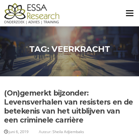
Ga
naar
Menu
de
ONDERZOEK | ADVIES | TRAINING
inhoud
TAG:
VEERKRACHT
(On)gemerkt bijzonder:
Levensverhalen van resisters en de
betekenis van het uitblijven van
een criminele carrière
juni 6, 2019
Auteur:
Sheila Adjiembaks